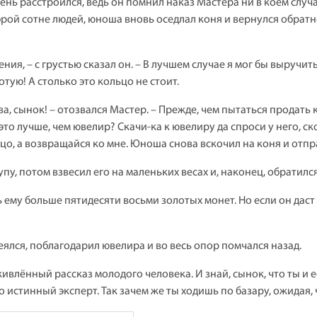
ень расстроился, ведь он помнил наказ Мастера ни в коем случ
рой сотне людей, юноша вновь оседлал коня и вернулся обратн
ния, – с грустью сказал он. – В лучшем случае я мог бы выручит
тую! А столько это кольцо не стоит.
а, сынок! – отозвался Мастер. – Прежде, чем пытаться продать 
это лучше, чем ювелир? Скачи-ка к ювелиру да спроси у него, с
ьцо, а возвращайся ко мне. Юноша снова вскочил на коня и отпр
у, потом взвесил его на маленьких весах и, наконец, обратилс
ь ему больше пятидесяти восьми золотых монет. Но если он даст
еялся, поблагодарил ювелира и во весь опор помчался назад.
живлённый рассказ молодого человека. И знай, сынок, что ты и 
 истинный эксперт. Так зачем же ты ходишь по базару, ожидая,