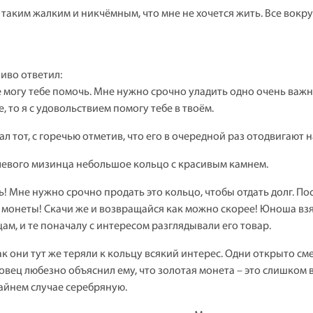
 таким жалким и никчёмным, что мне не хочется жить. Все вокруг
иво ответил:
не могу тебе помочь. Мне нужно срочно уладить одно очень важно
, то я с удовольствием помогу тебе в твоём.
л тот, с горечью отметив, что его в очередной раз отодвигают н
о левого мизинца небольшое кольцо с красивым камнем.
! Мне нужно срочно продать это кольцо, чтобы отдать долг. Пос
й монеты! Скачи же и возвращайся как можно скорее! Юноша взя
ам, и те поначалу с интересом разглядывали его товар.
к они тут же теряли к кольцу всякий интерес. Одни открыто сме
вец любезно объяснил ему, что золотая монета – это слишком вы
райнем случае серебряную.