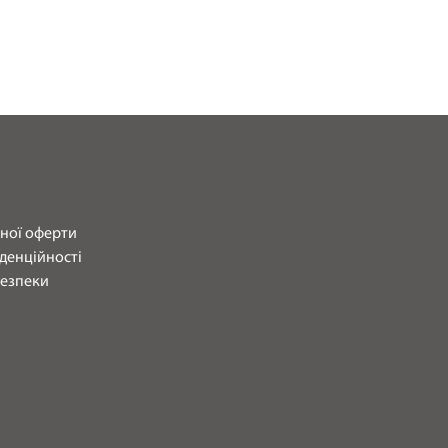
чної оферти
денційності
безпеки