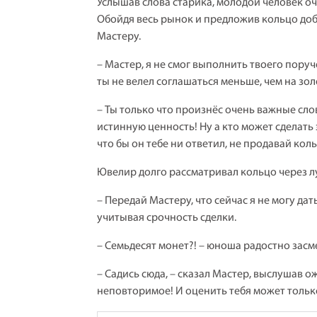
Услышав слова старика, молодой человек оч
Обойдя весь рынок и предложив кольцо доб
Мастеру.
– Мастер, я не смог выполнить твоего поруче
ты не велел соглашаться меньше, чем на золо
– Ты только что произнёс очень важные слов
истинную ценность! Ну а кто может сделать 
что бы он тебе ни ответил, не продавай кол
Ювелир долго рассматривал кольцо через луп
– Передай Мастеру, что сейчас я не могу дат
учитывая срочность сделки.
– Семьдесят монет?! – юноша радостно засм
– Садись сюда, – сказал Мастер, выслушав о
неповторимое! И оценить тебя может только