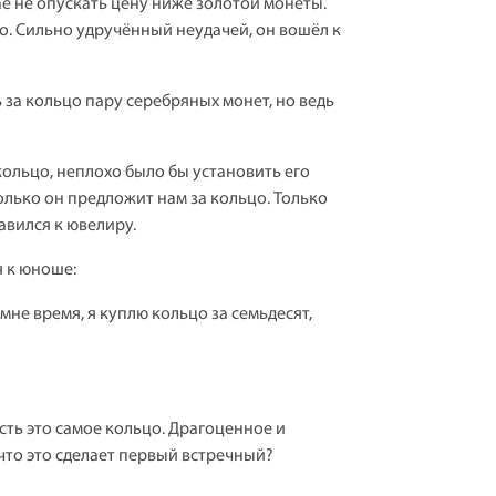
ае не опускать цену ниже золотой монеты.
о. Сильно удручённый неудачей, он вошёл к
ь за кольцо пару серебряных монет, но ведь
кольцо, неплохо было бы установить его
колько он предложит нам за кольцо. Только
авился к ювелиру.
я к юноше:
 мне время, я куплю кольцо за семьдесят,
есть это самое кольцо. Драгоценное и
 что это сделает первый встречный?