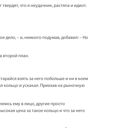
 твердят, что я неудачник, растяпа и идиот.
е дело, – и, немного подумав, добавил: – Но
а второй план.
тарайся взять за него побольше и ни в коем
л кольцо и ускакал. Приехав на рыночную
ялись ему в лицо, другие просто
сокая цена за такое кольцо и что за него