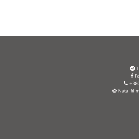
T
F
+38
Nata_fili