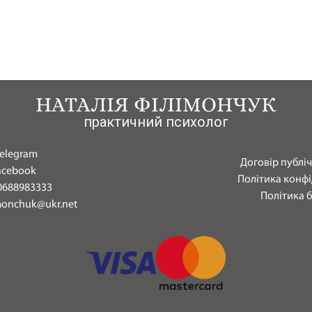
НАТАЛІЯ ФІЛІМОНЧУК
практичний психолог
elegram
Договір публі
acebook
Політика конфі
0688983333
Політика 
monchuk@ukr.net