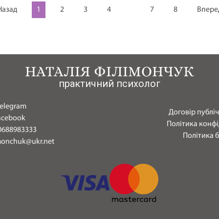
Назад
1
2
3
4
7
8
Впере
НАТАЛІЯ ФІЛІМОНЧУК
практичний психолог
elegram
Договір публі
acebook
Політика конфі
0688983333
Політика 
monchuk@ukr.net