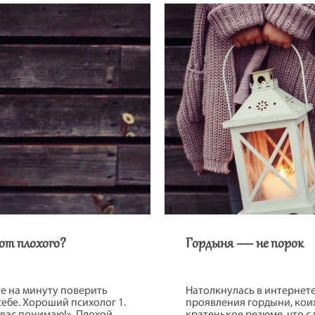
ами.
от плохого?
Гордыня — не порок
е на минуту поверить
Натолкнулась в интернете
себе. Хороший психолог 1.
проявления гордыни, коих