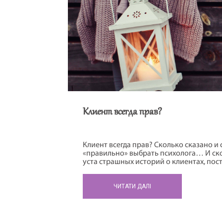
Клиент всегда прав?
Клиент всегда прав? Сколько сказано и с
«правильно» выбрать психолога… И ско
уста страшных историй о клиентах, пос
«психологической помощи». Такое впеч
всецело на стороне «бедных, несчастны
ЧИТАТИ ДАЛІ
которые совершенно беспомощны пер
психологами. Давайте посмотрим на кли
Мы решили восстановить […]