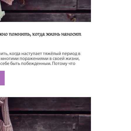
ужно помнить, когда жизнь наносит
нить, когда наступает тяжёлый период в
о многими поражениями в своей жизни,
 себе быть побежденным. Потому что
 с поражениями, чтобы понять, кто вы,
 корни, и как вы еще можете выйти из
елем». ~ Майя […]