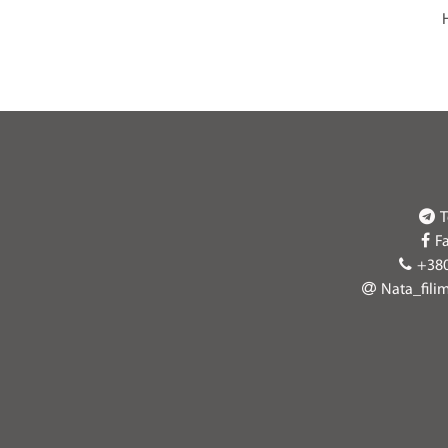
T
F
+38
Nata_fili