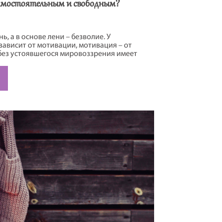
самостоятельным и свободным?
нь, а в основе лени – безволие. У
зависит от мотивации, мотивация – от
без устоявшегося мировоззрения имеет
стать безвольным».