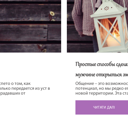
Простые способы сдела
мужчине открыться э
пето о том, как
Общение – это возможнос
лько передается из уст в
потенциал, но мы редко е
традавших от
новой территории. Эта ст
атление, что общество
по нужным тропинкам и и
х, обиженных клиентов»,
общении. Постоянные раз
ЧИТАТИ ДАЛІ
ед зловещими ликом
общение.– Джоэл, “Вечное
ента глазами психолога.
отношения начинаются с 
определяется […]