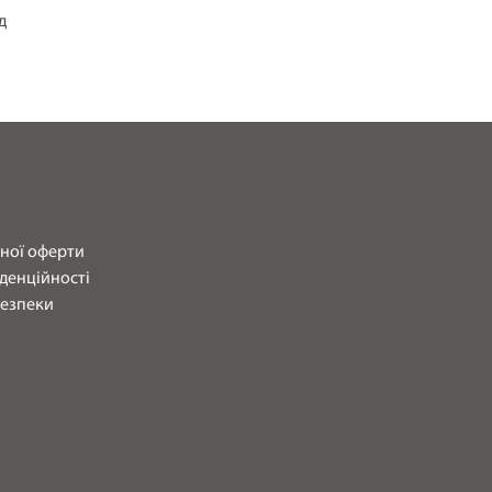
д
чної оферти
денційності
безпеки