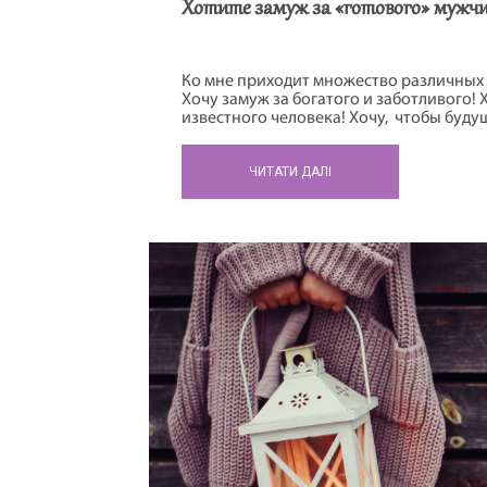
Хотите замуж за «готового» мужч
Ко мне приходит множество различных 
Хочу замуж за богатого и заботливого! 
известного человека! Хочу, чтобы буд
успешным, процветающим! Хочу, чтобы
развивающимся, вегетарианцем, без вр
ЧИТАТИ ДАЛІ
духовным! И так до бесконечности. Тогд
Вы нужны богатому, успешному, развив
привычек […]