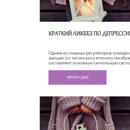
КРАТКИЙ ЛИКБЕЗ ПО ДЕПРЕССИ
Одним из главных регуляторов поведен
эмоции (от латинского emovero (возбуж
составляют основную сигнальную систе
индикаторами того, того, что нас что-т
реагировать – приближаться, взаимодей
ЧИТАТИ ДАЛІ
избегать… И когда эта система дает сбо
последствиям.