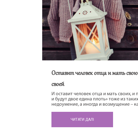
Оставит человек отца и мать свою
своей
И оставит человек отца и мать своих, и
и будут двое едина плоть» тоже из таки
недоумение, а иногда и возмущение – ка
оставить? И только с возрастом, да и с
жизни начинаешь понимать, насколько эт
ЧИТАТИ ДАЛІ
только так можно рассуждать, если ты 
жизнь. Эта фраза должна склеить будущ
самый крепкий на свете клей. Даже не с
если все склеилось правильно, то ника