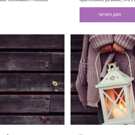
 вас понимаю!». Плохой
кратенькое резюме, что с
огда чего-то не понимает.
всегда было интересно, ка
а с сочувствием. Плохой
человек, и ничто человече
ЧИТАТИ ДАЛІ
м, граничащим с издёвкой.
правильной, и не виновато
[…]
чего […]