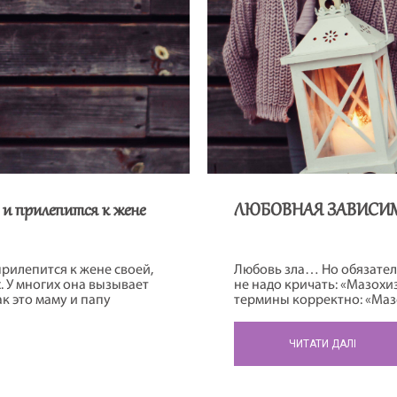
 и прилепится к жене
ЛЮБОВНАЯ ЗАВИСИМ
 прилепится к жене своей,
Любовь зла… Но обязатель
х. У многих она вызывает
не надо кричать: «Мазохи
к это маму и папу
термины корректно: «Маз
 возрастанием в семейной
котором для достижения 
о правильно. Так, так, и
подвергаться мучениям и
ЧИТАТИ ДАЛІ
выбрал для себя семейную
партнёра.
их супругов намертво, как
клеить, а слить воедино. И
кие внешние факторы не