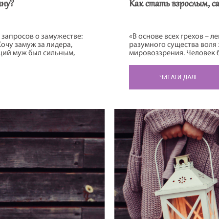
ину?
Как стать взрослым, 
запросов о замужестве:
«В основе всех грехов – ле
Хочу замуж за лидера,
разумного существа воля 
ущий муж был сильным,
мировоззрения. Человек 
 был богатым,
повышенную вероятность 
едных привычек,
ЧИТАТИ ДАЛІ
а я спрашиваю: «А зачем
ающемуся, без вредных