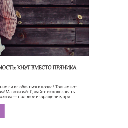
ОСТЬ: КНУТ ВМЕСТО ПРЯНИКА
но ли влюбляться в козла? Только вот
зм! Мазохизм!» Давайте использовать
охизм — половое извращение, при
оргазма больному необходимо
ли унижениям со стороны полового