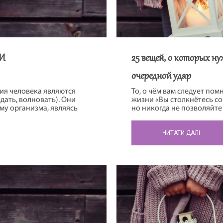
И
25 вещей, о которых н
очередной удар
ия человека являются
То, о чём вам следует пом
дать, волновать). Они
жизни «Вы столкнётесь с
му организма, являясь
но никогда не позволяйте
о волнует, побуждает
иногда нужно столкнуться
ствовать, отходить или
откуда берут начало ваши
ЧИТАТИ ДАЛІ
й, это приводит к тяжелым
этого поражения победит