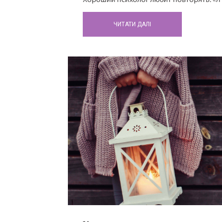
Хороший психолог любит повторять: «Я
психолог каждый раз переспрашивает, к
2. Хороший психолог смотрит на клиент
ЧИТАТИ ДАЛІ
психолог рассматривает его с интересо
3. Хороший психолог всегда аккуратно 