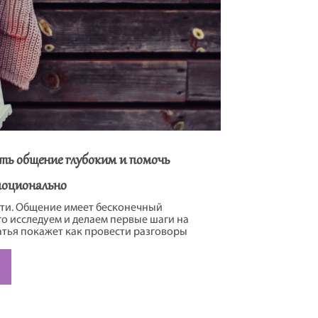
ть общение глубоким и помочь
моционально
ти. Общение имеет бесконечный
го исследуем и делаем первые шаги на
атья покажет как провести разговоры
збежать постоянной рутины в
говоры не всегда предполагают живое
 сияние чистого разума”. Любые
разговора. Каждая дружба