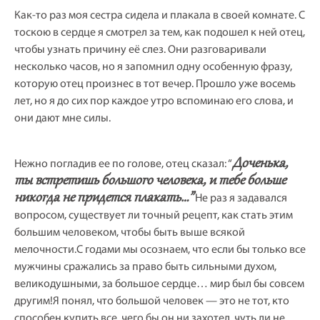
Как-то раз моя сестра сидела и плакала в своей комнате. С
тоскою в сердце я смотрел за тем, как подошел к ней отец,
чтобы узнать причину её слез. Они разговаривали
несколько часов, но я запомнил одну особенную фразу,
которую отец произнес в тот вечер. Прошло уже восемь
лет, но я до сих пор каждое утро вспоминаю его слова, и
они дают мне силы.
Доченька,
Нежно погладив ее по голове, отец сказал: “
ты встретишь большого человека, и тебе больше
никогда не придется плакать…”
Не раз я задавался
вопросом, существует ли точный рецепт, как стать этим
большим человеком, чтобы быть выше всякой
мелочности.С годами мы осознаем, что если бы только все
мужчины сражались за право быть сильными духом,
великодушными, за большое сердце… мир был бы совсем
другим!Я понял, что большой человек — это не тот, кто
способен купить все, чего бы он ни захотел, чуть ли не