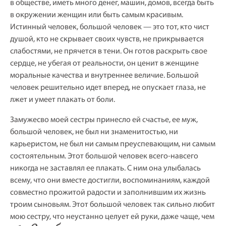
в обществе, иметь много денег, машин, домов, всегда быть
в окружении женщин или быть самым красивым.
Истинный человек, большой человек — это тот, кто чист
душой, кто не скрывает своих чувств, не прикрывается
слабостями, не прячется в тени. Он готов раскрыть свое
сердце, не убегая от реальности, он ценит в женщине
моральные качества и внутреннее величие. Большой
человек решительно идет вперед, не опускает глаза, не
лжет и умеет плакать от боли.
Замужесво моей сестры принесло ей счастье, ее муж,
большой человек, не был ни знаменитостью, ни
карьеристом, не был ни самым преуспевающим, ни самым
состоятельным. Этот большой человек всего-навсего
никогда не заставлял ее плакать. С ним она улыбалась
всему, что они вместе достигли, воспоминаниям, каждой
совместно прожитой радости и заполнившим их жизнь
троим сыновьям. Этот большой человек так сильно любит
мою сестру, что неустанно целует ей руки, даже чаще, чем