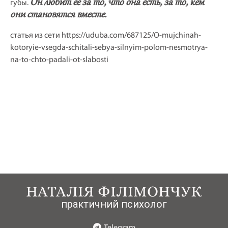
Он любит ее за то, что она есть, за то, кем
губы.
они становятся вместе.
статья из сети https://uduba.com/687125/O-mujchinah-
kotoryie-vsegda-schitali-sebya-silnyim-polom-nesmotrya-
na-to-chto-padali-ot-slabosti
НАТАЛІЯ ФІЛІМОНЧУК
практичний психолог
Telegram