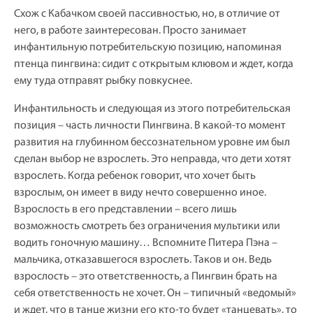
Схож с Кабачком своей пассивностью, но, в отличие от
него, в работе заинтересован. Просто занимает
инфантильную потребительскую позицию, напоминая
птенца пингвина: сидит с открытым клювом и ждет, когда
ему туда отправят рыбку повкуснее.
Инфантильность и следующая из этого потребительская
позиция – часть личности Пингвина. В какой-то момент
развития на глубинном бессознательном уровне им был
сделан выбор не взрослеть. Это неправда, что дети хотят
взрослеть. Когда ребенок говорит, что хочет быть
взрослым, он имеет в виду нечто совершенно иное.
Взрослость в его представлении – всего лишь
возможность смотреть без ограничения мультики или
водить гоночную машину… Вспомните Питера Пэна –
мальчика, отказавшегося взрослеть. Таков и он. Ведь
взрослость – это ответственность, а Пингвин брать на
себя ответственность не хочет. Он – типичный «ведомый»
и ждет, что в танце жизни его кто-то будет «танцевать», то