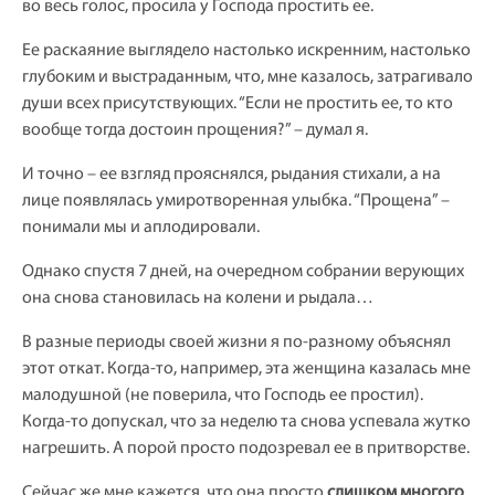
во весь голос, просила у Господа простить ее.
Ее раскаяние выглядело настолько искренним, настолько
глубоким и выстраданным, что, мне казалось, затрагивало
души всех присутствующих. “Если не простить ее, то кто
вообще тогда достоин прощения?” – думал я.
И точно – ее взгляд прояснялся, рыдания стихали, а на
лице появлялась умиротворенная улыбка. “Прощена” –
понимали мы и аплодировали.
Однако спустя 7 дней, на очередном собрании верующих
она снова становилась на колени и рыдала…
В разные периоды своей жизни я по-разному объяснял
этот откат. Когда-то, например, эта женщина казалась мне
малодушной (не поверила, что Господь ее простил).
Когда-то допускал, что за неделю та снова успевала жутко
нагрешить. А порой просто подозревал ее в притворстве.
Сейчас же мне кажется, что она просто
слишком многого